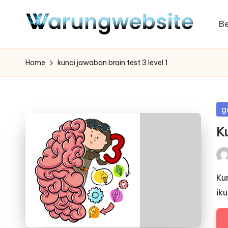
B
Skip
to
content
Home
kunci jawaban brain test 3 level 1
Po
g
in
K
Pos
by
Ku
ik