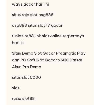
ways
gacor hari ini
situs raja
slot
osg888
osg888 situs
slot77
gacor
rusiaslot88 link
slot
online terpercaya
hari ini
Situs
Demo Slot Gacor
Pragmatic Play
dan PG Soft Slot Gacor x500 Daftar
Akun Pro Demo
situs slot 5000
slot
rusia slot88