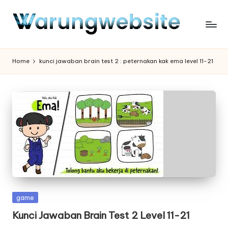
Skip
to
content
Home
kunci jawaban brain test 2 : peternakan kak ema level 11-21
Posted
game
in
Kunci Jawaban Brain Test 2 Level 11-21