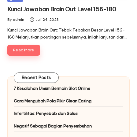
in
Kunci Jawaban Brain Out Level 156-180
By
admin
Juli 24, 2023
Posted
by
Kunci Jawaban Brain Out: Tebak Tebakan Besar Level 156-
180 Melanjutkan postingan sebelumnya, inilah lanjutan dari…
Read More
Recent Posts
7 Kesalahan Umum Bermain Slot Online
Cara Mengubah Pola Pikir Clean Eating
Infertilitas: Penyebab dan Solusi
Negatif Sebagai Bagian Penyembuhan