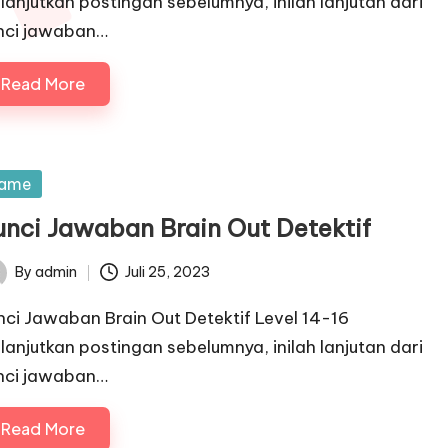
lanjutkan postingan sebelumnya, inilah lanjutan dari
nci jawaban…
Read More
sted
ame
unci Jawaban Brain Out Detektif
By
admin
Juli 25, 2023
ted
nci Jawaban Brain Out Detektif Level 14-16
lanjutkan postingan sebelumnya, inilah lanjutan dari
nci jawaban…
Read More