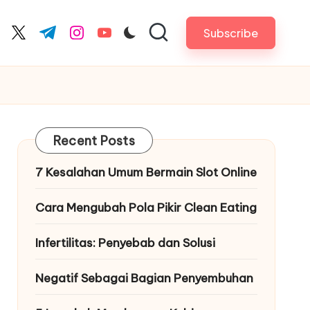
Subscribe
cebook.com
twitter.com
t.me
instagram.com
youtube.com
Recent Posts
7 Kesalahan Umum Bermain Slot Online
Cara Mengubah Pola Pikir Clean Eating
Infertilitas: Penyebab dan Solusi
Negatif Sebagai Bagian Penyembuhan