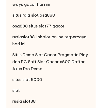
ways
gacor hari ini
situs raja
slot
osg888
osg888 situs
slot77
gacor
rusiaslot88 link
slot
online terpercaya
hari ini
Situs
Demo Slot Gacor
Pragmatic Play
dan PG Soft Slot Gacor x500 Daftar
Akun Pro Demo
situs slot 5000
slot
rusia slot88