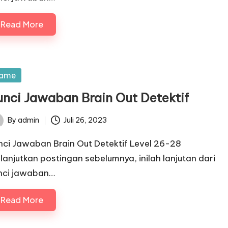
Read More
sted
ame
unci Jawaban Brain Out Detektif
By
admin
Juli 26, 2023
ted
nci Jawaban Brain Out Detektif Level 26-28
lanjutkan postingan sebelumnya, inilah lanjutan dari
nci jawaban…
Read More