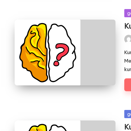
Po
g
in
K
Pos
by
Ku
Me
ku
Po
g
in
K