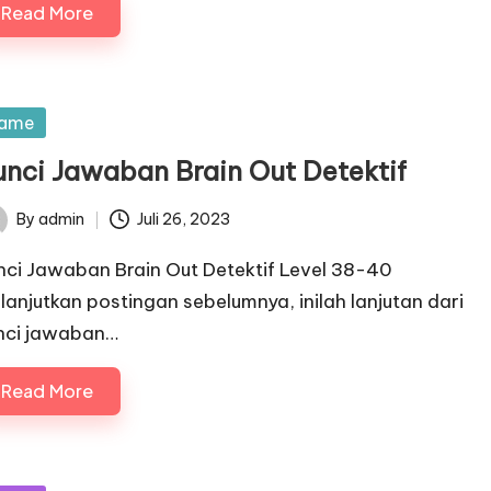
Read More
sted
ame
unci Jawaban Brain Out Detektif
By
admin
Juli 26, 2023
ted
nci Jawaban Brain Out Detektif Level 38-40
lanjutkan postingan sebelumnya, inilah lanjutan dari
nci jawaban…
Read More