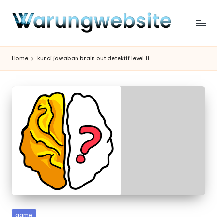
Skip
to
content
Home
kunci jawaban brain out detektif level 11
Posted
game