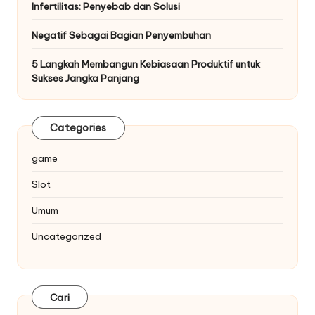
Infertilitas: Penyebab dan Solusi
Negatif Sebagai Bagian Penyembuhan
5 Langkah Membangun Kebiasaan Produktif untuk
Sukses Jangka Panjang
Categories
game
Slot
Umum
Uncategorized
Cari