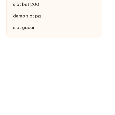
slot bet 200
demo slot pg
slot gacor