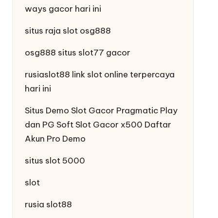
ways
gacor hari ini
situs raja
slot
osg888
osg888 situs
slot77
gacor
rusiaslot88 link
slot
online terpercaya
hari ini
Situs
Demo Slot Gacor
Pragmatic Play
dan PG Soft Slot Gacor x500 Daftar
Akun Pro Demo
situs slot 5000
slot
rusia slot88