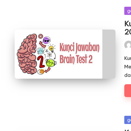
Po
g
in
K
2
Pos
by
Ku
Me
da
Po
g
in