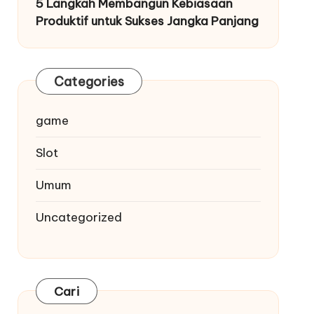
5 Langkah Membangun Kebiasaan
Produktif untuk Sukses Jangka Panjang
Categories
game
Slot
Umum
Uncategorized
Cari