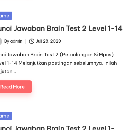
sted
ame
unci Jawaban Brain Test 2 Level 1-14
By
admin
Juli 28, 2023
ted
nci Jawaban Brain Test 2 (Petualangan Si Mpus)
vel 1-14 Melanjutkan postingan sebelumnya, inilah
njutan…
Read More
sted
ame
unci Jawaban Brain Test 2 Level 1-