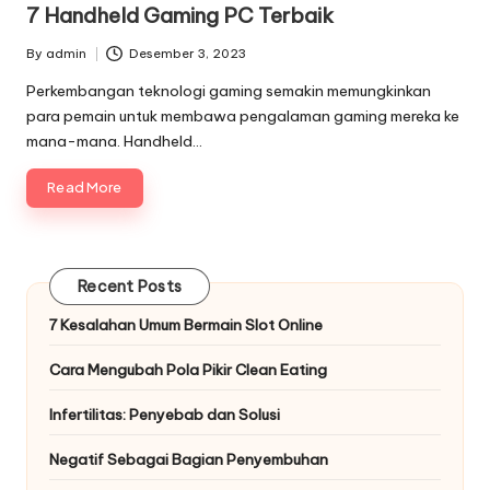
in
7 Handheld Gaming PC Terbaik
By
admin
Desember 3, 2023
Posted
by
Perkembangan teknologi gaming semakin memungkinkan
para pemain untuk membawa pengalaman gaming mereka ke
mana-mana. Handheld…
Read More
Recent Posts
7 Kesalahan Umum Bermain Slot Online
Cara Mengubah Pola Pikir Clean Eating
Infertilitas: Penyebab dan Solusi
Negatif Sebagai Bagian Penyembuhan