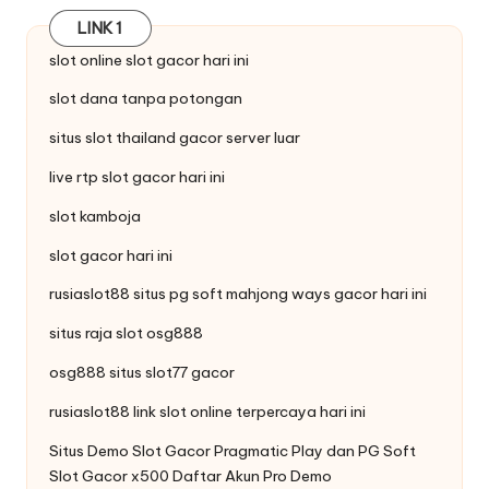
LINK 1
slot online
slot
gacor hari ini
slot dana tanpa potongan
situs
slot thailand
gacor server luar
live
rtp slot
gacor hari ini
slot kamboja
slot gacor hari ini
rusiaslot88 situs pg soft
mahjong ways
gacor hari ini
situs raja
slot
osg888
osg888 situs
slot77
gacor
rusiaslot88 link
slot
online terpercaya hari ini
Situs
Demo Slot Gacor
Pragmatic Play dan PG Soft
Slot Gacor x500 Daftar Akun Pro Demo