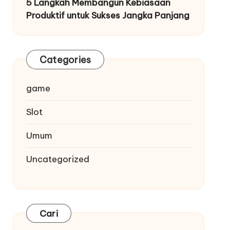
5 Langkah Membangun Kebiasaan
Produktif untuk Sukses Jangka Panjang
Categories
game
Slot
Umum
Uncategorized
Cari