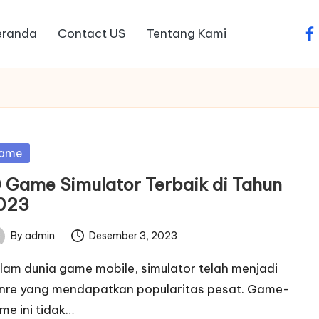
eranda
Contact US
Tentang Kami
fa
sted
ame
0 Game Simulator Terbaik di Tahun
023
By
admin
Desember 3, 2023
ted
lam dunia game mobile, simulator telah menjadi
nre yang mendapatkan popularitas pesat. Game-
me ini tidak…