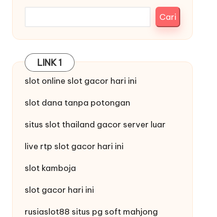
Cari
LINK 1
slot online
slot
gacor hari ini
slot dana tanpa potongan
situs
slot thailand
gacor server luar
live
rtp slot
gacor hari ini
slot kamboja
slot gacor hari ini
rusiaslot88 situs pg soft
mahjong