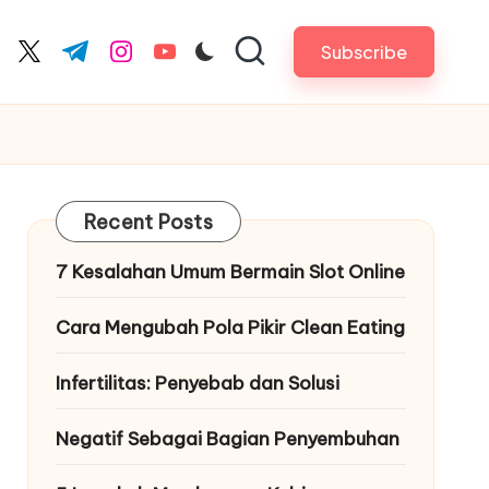
Subscribe
cebook.com
twitter.com
t.me
instagram.com
youtube.com
Recent Posts
7 Kesalahan Umum Bermain Slot Online
Cara Mengubah Pola Pikir Clean Eating
Infertilitas: Penyebab dan Solusi
Negatif Sebagai Bagian Penyembuhan