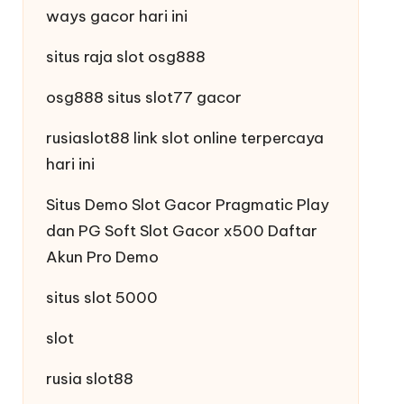
ways
gacor hari ini
situs raja
slot
osg888
osg888 situs
slot77
gacor
rusiaslot88 link
slot
online terpercaya
hari ini
Situs
Demo Slot Gacor
Pragmatic Play
dan PG Soft Slot Gacor x500 Daftar
Akun Pro Demo
situs slot 5000
slot
rusia slot88