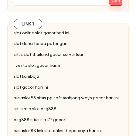
Cari
LINK 1
slot online
slot
gacor hari ini
slot dana tanpa potongan
situs
slot thailand
gacor server luar
live
rtp slot
gacor hari ini
slot kamboja
slot gacor hari ini
rusiaslot88 situs pg soft
mahjong ways
gacor hari ini
situs raja
slot
osg888
osg888 situs
slot77
gacor
rusiaslot88 link
slot
online terpercaya hari ini