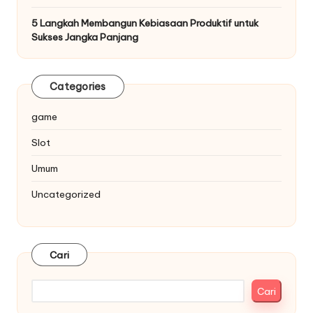
5 Langkah Membangun Kebiasaan Produktif untuk
Sukses Jangka Panjang
Categories
game
Slot
Umum
Uncategorized
Cari
Cari