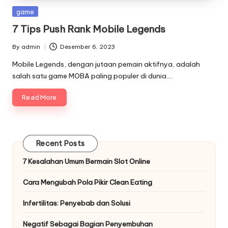
Posted
game
in
7 Tips Push Rank Mobile Legends
By
admin
Desember 6, 2023
Posted
by
Mobile Legends, dengan jutaan pemain aktifnya, adalah
salah satu game MOBA paling populer di dunia.…
Read More
Recent Posts
7 Kesalahan Umum Bermain Slot Online
Cara Mengubah Pola Pikir Clean Eating
Infertilitas: Penyebab dan Solusi
Negatif Sebagai Bagian Penyembuhan