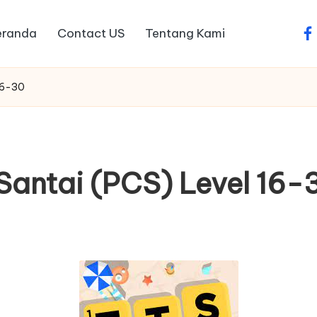
eranda
Contact US
Tentang Kami
fa
16-30
Santai (PCS) Level 16-