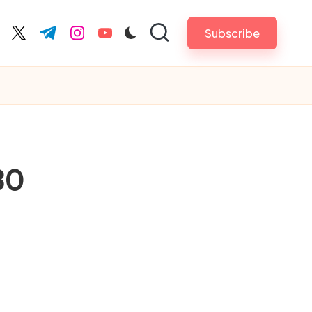
Subscribe
cebook.com
twitter.com
t.me
instagram.com
youtube.com
30