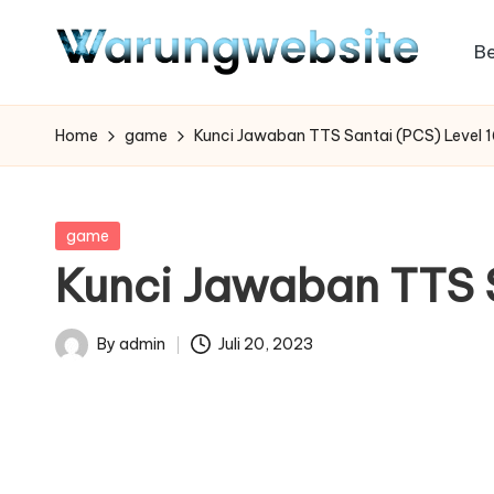
B
Skip
to
content
Home
game
Kunci Jawaban TTS Santai (PCS) Level 
Posted
game
in
Kunci Jawaban TTS 
By
admin
Juli 20, 2023
Posted
by