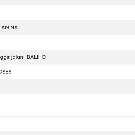
STAMINA
ggir jalan : BALIHO
OSESI