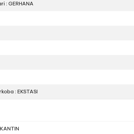
hari : GERHANA
rkoba : EKSTASI
: KANTIN