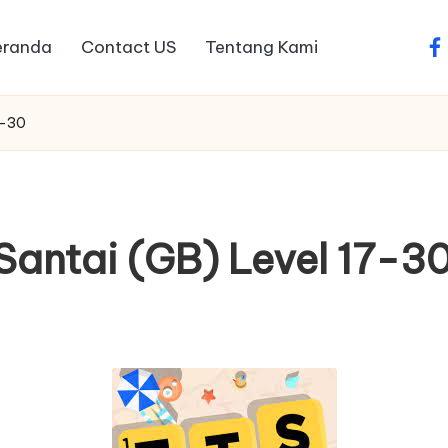
eranda
Contact US
Tentang Kami
fa
7-30
antai (GB) Level 17-3