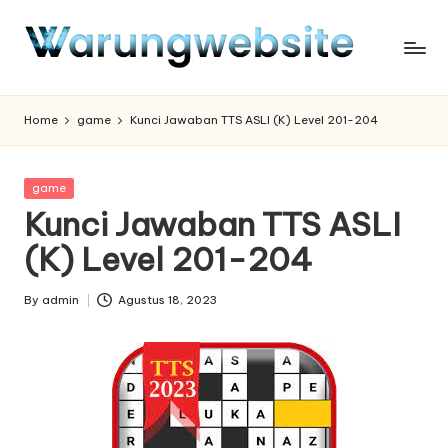
Skip
to
content
Home
game
Kunci Jawaban TTS ASLI (K) Level 201-204
Posted
game
in
Kunci Jawaban TTS ASLI
(K) Level 201-204
By
admin
Agustus 18, 2023
Posted
by