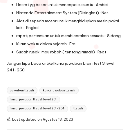
Hasrat yg besar untuk mencapai sesuatu : Ambisi
Nintendo Entertainment System (Disingkat) : Nes
Alat di sepeda motor untuk menghidupkan mesin pakai
kaki : Engkol
rapat; pertemuan untuk membicarakan sesuatu : Sidang
Kurun waktu dalam sejarah : Era
Sudah rusak, mau roboh ( tentang rumah) : Reot
Jangan lupa baca artikel
kunci jawaban brain test 3 level
241-260
Tags:
jawaban tts asli
kunci jawaban tts asli
kunci jawaban tts asli level 201
kunci jawaban tts asli level 201-204
tts asli
Last updated on Agustus 18, 2023