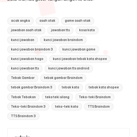
Tags:
acak angka
asah otak
game asah otak
jawaban asah otak
jawaban tts
kosa kata
kunci jawaban
kunci jawaban braindom
kunci jawaban braindom 3
kunci jawaban game
kunci jawaban hago
kunci jawaban tebak kata shopee
kunci jawaban tts
kunci jawaban tts android
Tebak Gambar
tebak gambar Braindom
tebak gambar Braindom 3
tebak kata
tebak kata shopee
Tebak Tebakan
teka teki silang
Teka-teki Braindom
Teka-teki Braindom 3
teka-teki kata
TTS Braindom
TTS Braindom 3