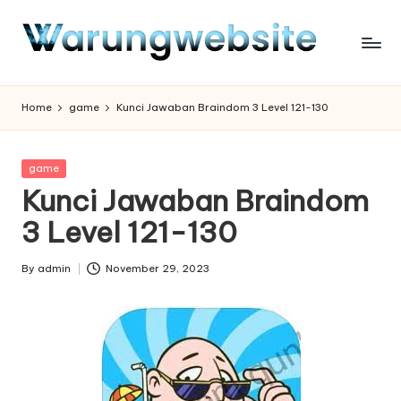
Skip
to
content
Home
game
Kunci Jawaban Braindom 3 Level 121-130
Posted
game
in
Kunci Jawaban Braindom
3 Level 121-130
By
admin
November 29, 2023
Posted
by