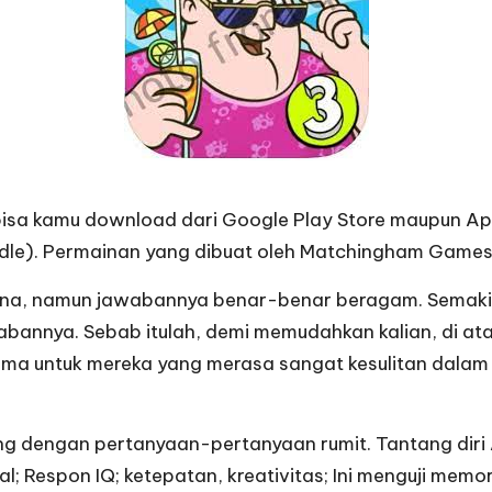
sa kamu download dari Google Play Store maupun Apps 
dle). Permainan yang dibuat oleh Matchingham Games i
a, namun jawabannya benar-benar beragam. Semakin ti
abannya. Sebab itulah, demi memudahkan kalian, di at
terutama untuk mereka yang merasa sangat kesulitan da
 dengan pertanyaan-pertanyaan rumit. Tantang diri 
l; Respon IQ; ketepatan, kreativitas; Ini menguji m