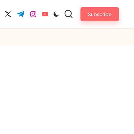
Subscribe
cebook.com
twitter.com
t.me
instagram.com
youtube.com