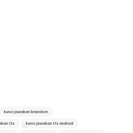
kunci jawaban braindom
aban tts
kunci jawaban tts android