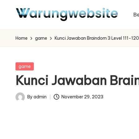
B
Skip
to
content
Home
game
Kunci Jawaban Braindom 3 Level 111-120
Posted
game
in
Kunci Jawaban Brain
By
admin
November 29, 2023
Posted
by