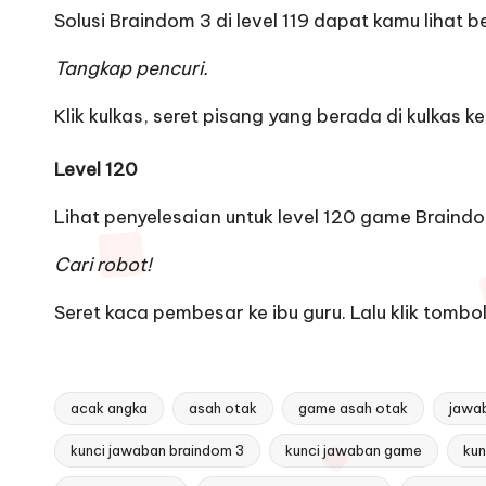
Solusi Braindom 3 di level 119 dapat kamu lihat ber
Tangkap pencuri.
Klik kulkas, seret pisang yang berada di kulkas ke
Level 120
Lihat penyelesaian untuk level 120 game Braindo
Cari robot!
Seret kaca pembesar ke ibu guru. Lalu klik tomb
acak angka
asah otak
game asah otak
jawa
kunci jawaban braindom 3
kunci jawaban game
kun
Tags: