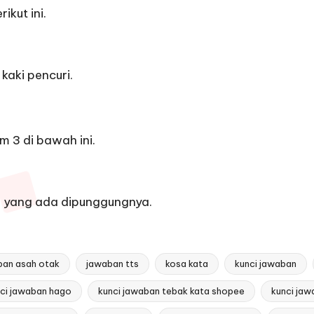
ikut ini.
 kaki pencuri.
m 3 di bawah ini.
ol yang ada dipunggungnya.
ban asah otak
jawaban tts
kosa kata
kunci jawaban
ci jawaban hago
kunci jawaban tebak kata shopee
kunci jaw