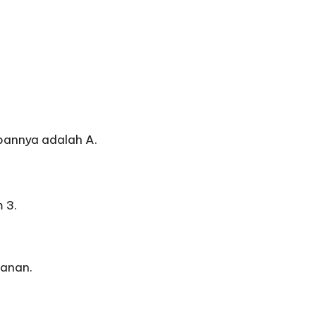
bannya adalah A.
 3.
wanan.