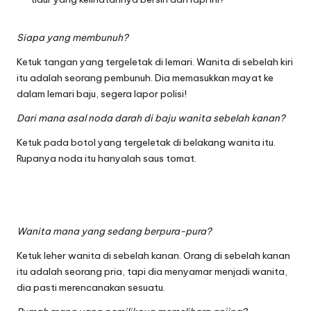
Siapa yang membunuh?
Ketuk tangan yang tergeletak di lemari. Wanita di sebelah kiri
itu adalah seorang pembunuh. Dia memasukkan mayat ke
dalam lemari baju, segera lapor polisi!
Dari mana asal noda darah di baju wanita sebelah kanan?
Ketuk pada botol yang tergeletak di belakang wanita itu.
Rupanya noda itu hanyalah saus tomat.
Wanita mana yang sedang berpura-pura?
Ketuk leher wanita di sebelah kanan. Orang di sebelah kanan
itu adalah seorang pria, tapi dia menyamar menjadi wanita,
dia pasti merencanakan sesuatu.