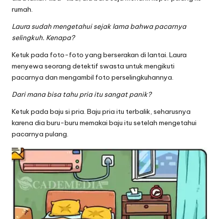
rumah.
Laura sudah mengetahui sejak lama bahwa pacarnya
selingkuh. Kenapa?
Ketuk pada foto-foto yang berserakan di lantai. Laura
menyewa seorang detektif swasta untuk mengikuti
pacarnya dan mengambil foto perselingkuhannya.
Dari mana bisa tahu pria itu sangat panik?
Ketuk pada baju si pria. Baju pria itu terbalik, seharusnya
karena dia buru-buru memakai baju itu setelah mengetahui
pacarnya pulang.