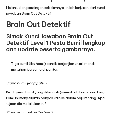
Melanjutkan postingan sebelumnya, inilah lanjutan dari
kunci
jawaban Brain Out Detektif
Brain Out Detektif
Simak Kunci Jawaban Brain Out
Detektif Level 1 Pesta Bumil lengkap
dan update beserta gambarnya.
Tiga bumil (ibu hamil) cantik berjanjian untuk mandi
matahari bersama di pantai.
Siapa bumil yang palsu?
Ketuk perut bumil yang ditengah (memakai bikini warna biru).
Bumil ini menyelipkan banyak kain ke dalam baju renang. Apa
tujuan dia melakukan ini?
Siapa yang bukan ibu baik?