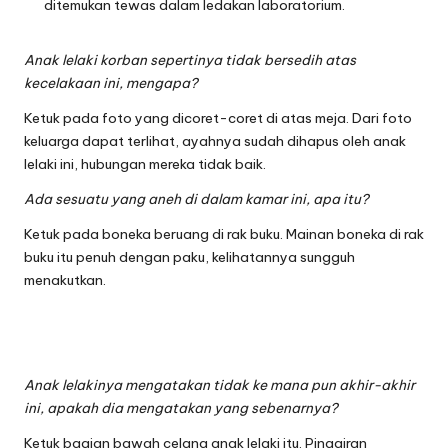
ditemukan tewas dalam ledakan laboratorium.
Anak lelaki korban sepertinya tidak bersedih atas
kecelakaan ini, mengapa?
Ketuk pada foto yang dicoret-coret di atas meja. Dari foto
keluarga dapat terlihat, ayahnya sudah dihapus oleh anak
lelaki ini, hubungan mereka tidak baik.
Ada sesuatu yang aneh di dalam kamar ini, apa itu?
Ketuk pada boneka beruang di rak buku. Mainan boneka di rak
buku itu penuh dengan paku, kelihatannya sungguh
menakutkan.
Anak lelakinya mengatakan tidak ke mana pun akhir-akhir
ini, apakah dia mengatakan yang sebenarnya?
Ketuk bagian bawah celana anak lelaki itu. Pinggiran