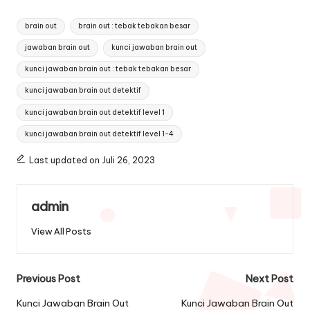
Tags:
brain out
brain out : tebak tebakan besar
jawaban brain out
kunci jawaban brain out
kunci jawaban brain out : tebak tebakan besar
kunci jawaban brain out detektif
kunci jawaban brain out detektif level 1
kunci jawaban brain out detektif level 1-4
Last updated on Juli 26, 2023
admin
View All Posts
Post
Previous Post
Next Post
navigation
Kunci Jawaban Brain Out
Kunci Jawaban Brain Out