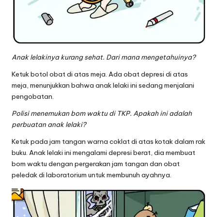
Anak lelakinya kurang sehat. Dari mana mengetahuinya?
Ketuk botol obat di atas meja. Ada obat depresi di atas
meja, menunjukkan bahwa anak lelaki ini sedang menjalani
pengobatan.
Polisi menemukan bom waktu di TKP. Apakah ini adalah
perbuatan anak lelaki?
Ketuk pada jam tangan warna coklat di atas kotak dalam rak
buku. Anak lelaki ini mengalami depresi berat, dia membuat
bom waktu dengan pergerakan jam tangan dan obat
peledak di laboratorium untuk membunuh ayahnya.