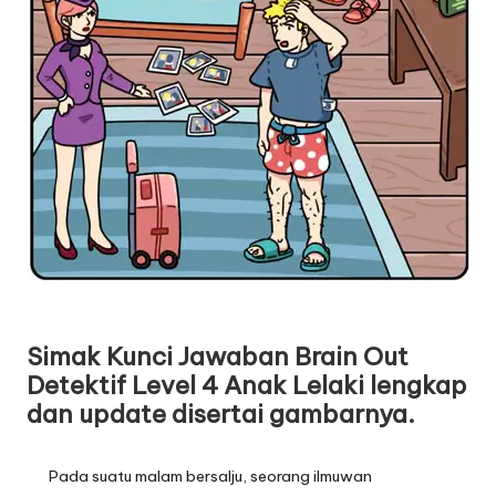
Simak Kunci Jawaban Brain Out
Detektif Level 4 Anak Lelaki lengkap
dan update disertai gambarnya.
Pada suatu malam bersalju, seorang ilmuwan