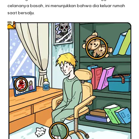
celananya basah, ini menunjukkan bahwa dia keluar rumah
saat bersalju.