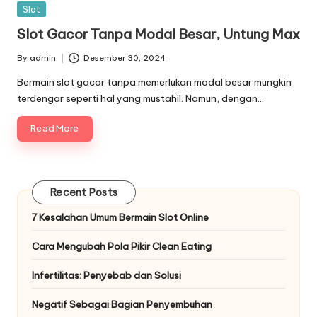
Posted
Slot
in
Slot Gacor Tanpa Modal Besar, Untung Max
By
admin
Desember 30, 2024
Posted
by
Bermain slot gacor tanpa memerlukan modal besar mungkin
terdengar seperti hal yang mustahil. Namun, dengan…
Read More
Recent Posts
7 Kesalahan Umum Bermain Slot Online
Cara Mengubah Pola Pikir Clean Eating
Infertilitas: Penyebab dan Solusi
Negatif Sebagai Bagian Penyembuhan