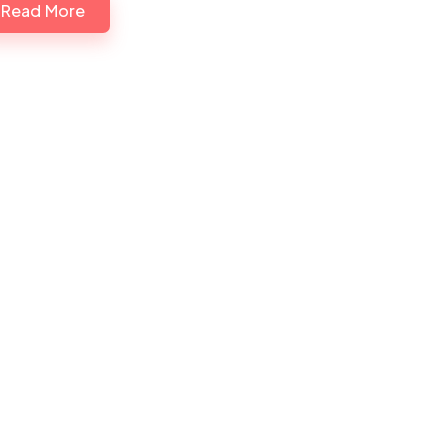
Read More