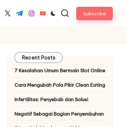
Subscribe
cebook.com
twitter.com
t.me
instagram.com
youtube.com
Recent Posts
7 Kesalahan Umum Bermain Slot Online
Cara Mengubah Pola Pikir Clean Eating
Infertilitas: Penyebab dan Solusi
Negatif Sebagai Bagian Penyembuhan