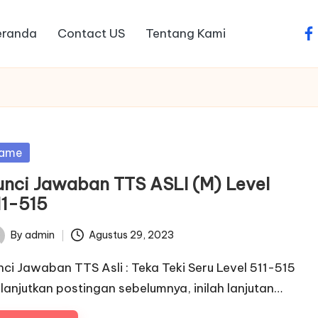
eranda
Contact US
Tentang Kami
fa
sted
ame
unci Jawaban TTS ASLI (M) Level
11-515
By
admin
Agustus 29, 2023
ted
nci Jawaban TTS Asli : Teka Teki Seru Level 511-515
lanjutkan postingan sebelumnya, inilah lanjutan…