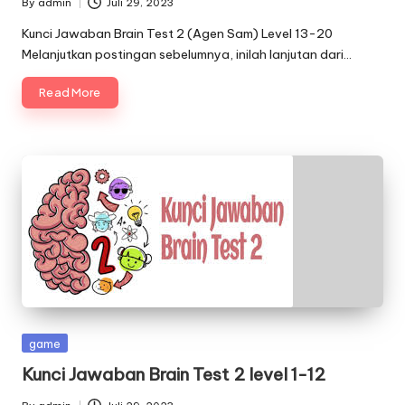
By
admin
Juli 29, 2023
Posted
by
Kunci Jawaban Brain Test 2 (Agen Sam) Level 13-20
Melanjutkan postingan sebelumnya, inilah lanjutan dari…
Read More
Posted
game
in
Kunci Jawaban Brain Test 2 level 1-12