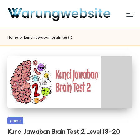
Skip
to
content
Home
kunci jawaban brain test 2
Posted
game
in
Kunci Jawaban Brain Test 2 Level 13-20