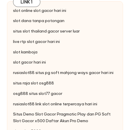
LINK 1
slot online
slot
gacor hari ini
slot dana tanpa potongan
situs
slot thailand
gacor server luar
live
rtp slot
gacor hari ini
slot kamboja
slot gacor hari ini
rusiaslot88 situs pg soft
mahjong ways
gacor hari ini
situs raja
slot
osg888
osg888 situs
slot77
gacor
rusiaslot88 link
slot
online terpercaya hari ini
Situs
Demo Slot Gacor
Pragmatic Play dan PG Soft
Slot Gacor x500 Daftar Akun Pro Demo