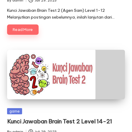
By
admin
Juli 29, 2023
Posted
by
Kunci Jawaban Brain Test 2 (Agen Sam) Level 1-12
Melanjutkan postingan sebelumnya, inilah lanjutan dari…
Read More
Posted
game
in
Kunci Jawaban Brain Test 2 Level 14-21
By
admin
Juli 29, 2023