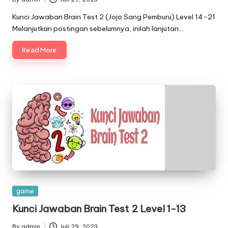
Posted
by
Kunci Jawaban Brain Test 2 (Jojo Sang Pemburu) Level 14-21
Melanjutkan postingan sebelumnya, inilah lanjutan…
Read More
Posted
game
in
Kunci Jawaban Brain Test 2 Level 1-13
By
admin
Juli 29, 2023