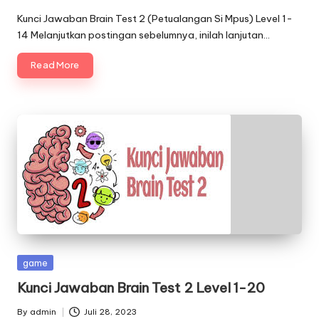
Posted
by
Kunci Jawaban Brain Test 2 (Petualangan Si Mpus) Level 1-
14 Melanjutkan postingan sebelumnya, inilah lanjutan…
Read More
Posted
game
in
Kunci Jawaban Brain Test 2 Level 1-20
By
admin
Juli 28, 2023
Posted