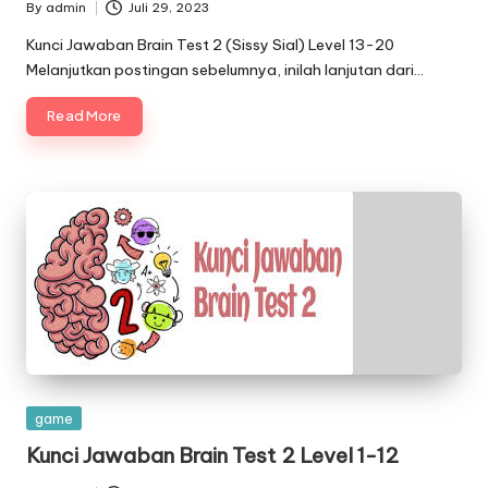
By
admin
Juli 29, 2023
Posted
by
Kunci Jawaban Brain Test 2 (Sissy Sial) Level 13-20
Melanjutkan postingan sebelumnya, inilah lanjutan dari…
Read More
Posted
game
in
Kunci Jawaban Brain Test 2 Level 1-12