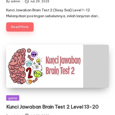
By
admin
Juli 29, 2023
Posted
by
Kunci Jawaban Brain Test 2 (Sissy Sial) Level 1-12
Melanjutkan postingan sebelumnya, inilah lanjutan dari…
Read More
Posted
game
in
Kunci Jawaban Brain Test 2 Level 13-20