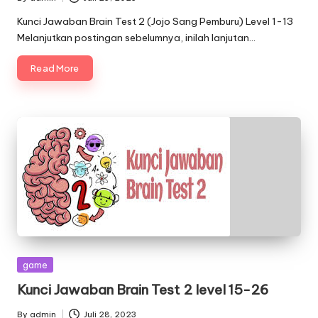
Posted
by
Kunci Jawaban Brain Test 2 (Jojo Sang Pemburu) Level 1-13
Melanjutkan postingan sebelumnya, inilah lanjutan…
Read More
Posted
game
in
Kunci Jawaban Brain Test 2 level 15-26
By
admin
Juli 28, 2023