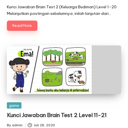
by
Kunci Jawaban Brain Test 2 (Keluarga Budiman) Level 1-20
Melanjutkan postingan sebelumnya, inilah lanjutan dari…
Read More
Posted
game
in
Kunci Jawaban Brain Test 2 Level 11-21
By
admin
Juli 28, 2023
Posted