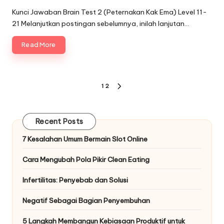
by
Kunci Jawaban Brain Test 2 (Peternakan Kak Ema) Level 11-
21 Melanjutkan postingan sebelumnya, inilah lanjutan…
Read More
Paginasi
1
2
NEXT
pos
PAGE
Recent Posts
7 Kesalahan Umum Bermain Slot Online
Cara Mengubah Pola Pikir Clean Eating
Infertilitas: Penyebab dan Solusi
Negatif Sebagai Bagian Penyembuhan
5 Langkah Membangun Kebiasaan Produktif untuk