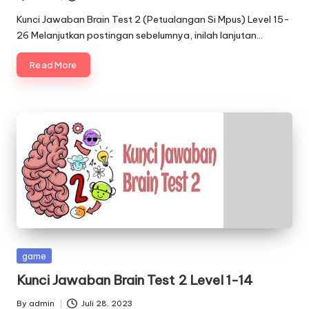
Posted
by
Kunci Jawaban Brain Test 2 (Petualangan Si Mpus) Level 15-
26 Melanjutkan postingan sebelumnya, inilah lanjutan…
Read More
Posted
game
in
Kunci Jawaban Brain Test 2 Level 1-14
By
admin
Juli 28, 2023