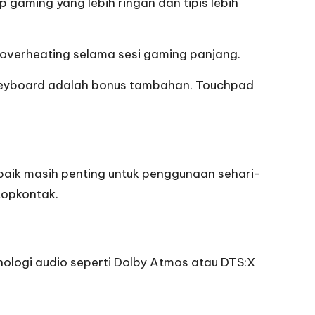
gaming yang lebih ringan dan tipis lebih
 overheating selama sesi gaming panjang.
 keyboard adalah bonus tambahan. Touchpad
baik masih penting untuk penggunaan sehari-
topkontak.
ologi audio seperti Dolby Atmos atau DTS:X