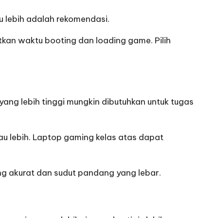
u lebih adalah rekomendasi.
kan waktu booting dan loading game. Pilih
yang lebih tinggi mungkin dibutuhkan untuk tugas
tau lebih. Laptop gaming kelas atas dapat
ang akurat dan sudut pandang yang lebar.