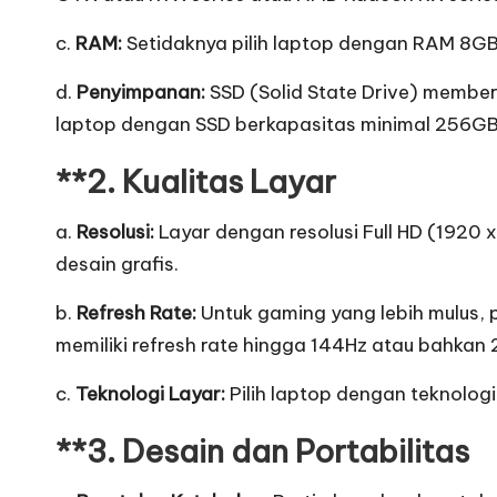
c.
RAM:
Setidaknya pilih laptop dengan RAM 8GB, 
d.
Penyimpanan:
SSD (Solid State Drive) member
laptop dengan SSD berkapasitas minimal 256GB
**2.
Kualitas Layar
a.
Resolusi:
Layar dengan resolusi Full HD (1920 
desain grafis.
b.
Refresh Rate:
Untuk gaming yang lebih mulus, p
memiliki refresh rate hingga 144Hz atau bahkan
c.
Teknologi Layar:
Pilih laptop dengan teknologi
**3.
Desain dan Portabilitas