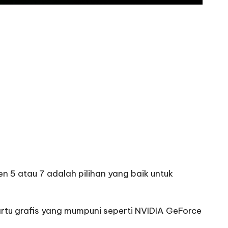
en 5 atau 7 adalah pilihan yang baik untuk
artu grafis yang mumpuni seperti NVIDIA GeForce