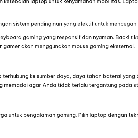
ketebalan laptop untuk kenyamanan mobilitas. Laptop 
engan sistem pendinginan yang efektif untuk mencegah
 keyboard gaming yang responsif dan nyaman. Backlit
sar gamer akan menggunakan mouse gaming eksternal.
p terhubung ke sumber daya, daya tahan baterai yang 
ang memadai agar Anda tidak terlalu tergantung pada s
ga untuk pengalaman gaming. Pilih laptop dengan tekn