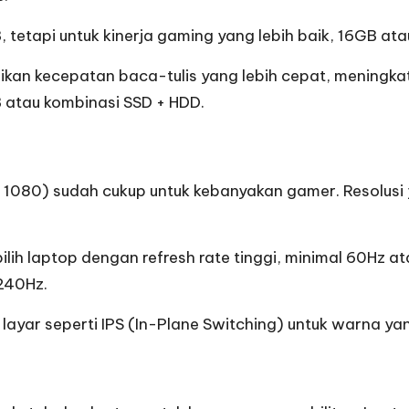
tetapi untuk kinerja gaming yang lebih baik, 16GB ata
ikan kecepatan baca-tulis yang lebih cepat, meningkat
 atau kombinasi SSD + HDD.
x 1080) sudah cukup untuk kebanyakan gamer. Resolusi 
ilih laptop dengan refresh rate tinggi, minimal 60Hz a
 240Hz.
 layar seperti IPS (In-Plane Switching) untuk warna y