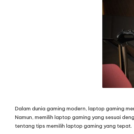
Dalam dunia gaming modern,
laptop gaming
men
Namun, memilih laptop gaming yang sesuai deng
tentang tips memilih laptop gaming yang tepat.