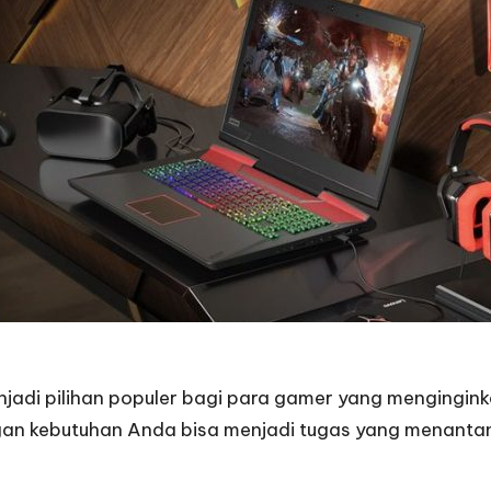
jadi pilihan populer bagi para gamer yang mengingin
an kebutuhan Anda bisa menjadi tugas yang menantang