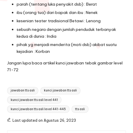
parah (tentang luka penyakit dsb) : Berat
ibu (orang tua) dari bapak dan ibu : Nenek
kesenian teater tradisional Betawi : Lenong
sebuah negara dengan jumlah penduduk terbanyak
kedua di dunia : India
pihak yg menjadi menderita (mati dsb) akibat suatu
kejadian : Korban
Jangan lupa baca artikel
kunci jawaban tebak gambar level
71-72
Tags:
jawaban tts asli
kunci jawaban tts asli
kunci jawaban tts asli level 441
kunci jawaban tts asli level 441-445
tts asli
Last updated on Agustus 26, 2023