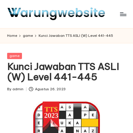
Skip
to
content
Home
game
Kunci Jawaban TTS ASLI (W) Level 441-445
Posted
game
in
Kunci Jawaban TTS ASLI
(W) Level 441-445
By
admin
Agustus 26, 2023
Posted
by