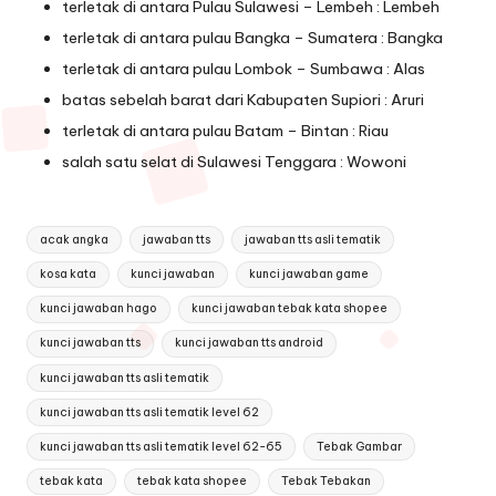
terletak di antara Pulau Sulawesi – Lembeh : Lembeh
terletak di antara pulau Bangka – Sumatera : Bangka
terletak di antara pulau Lombok – Sumbawa : Alas
batas sebelah barat dari Kabupaten Supiori : Aruri
terletak di antara pulau Batam – Bintan : Riau
salah satu selat di Sulawesi Tenggara : Wowoni
Tags:
acak angka
jawaban tts
jawaban tts asli tematik
kosa kata
kunci jawaban
kunci jawaban game
kunci jawaban hago
kunci jawaban tebak kata shopee
kunci jawaban tts
kunci jawaban tts android
kunci jawaban tts asli tematik
kunci jawaban tts asli tematik level 62
kunci jawaban tts asli tematik level 62-65
Tebak Gambar
tebak kata
tebak kata shopee
Tebak Tebakan