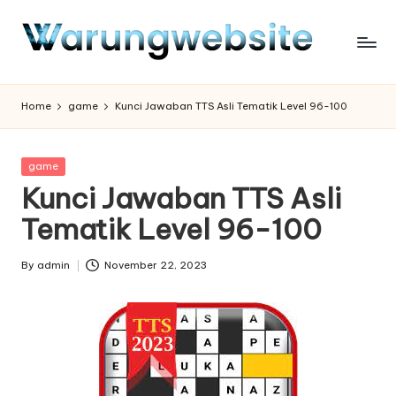
Skip
to
content
Home
game
Kunci Jawaban TTS Asli Tematik Level 96-100
Posted
game
in
Kunci Jawaban TTS Asli
Tematik Level 96-100
By
admin
November 22, 2023
Posted
by