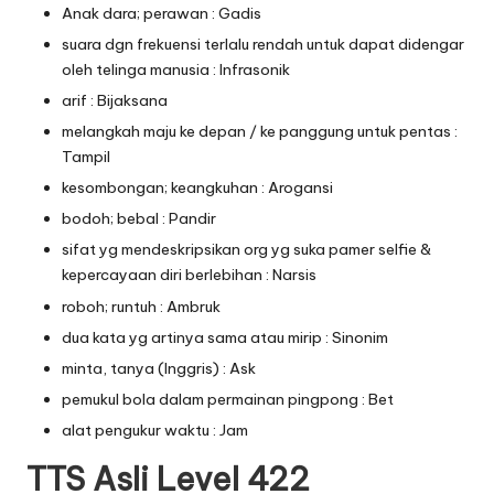
Anak dara; perawan : Gadis
suara dgn frekuensi terlalu rendah untuk dapat didengar
oleh telinga manusia : Infrasonik
arif : Bijaksana
melangkah maju ke depan / ke panggung untuk pentas :
Tampil
kesombongan; keangkuhan : Arogansi
bodoh; bebal : Pandir
sifat yg mendeskripsikan org yg suka pamer selfie &
kepercayaan diri berlebihan : Narsis
roboh; runtuh : Ambruk
dua kata yg artinya sama atau mirip : Sinonim
minta, tanya (Inggris) : Ask
pemukul bola dalam permainan pingpong : Bet
alat pengukur waktu : Jam
TTS Asli Level 422