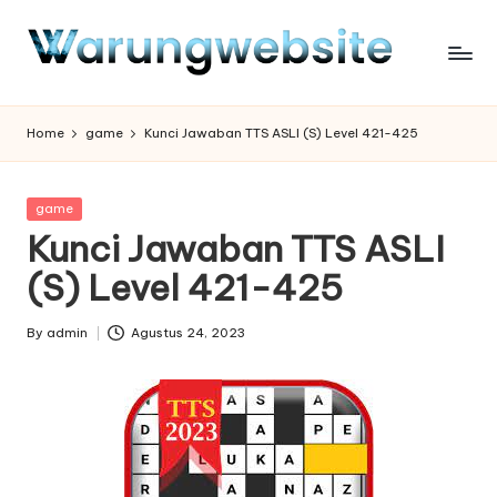
Skip
to
content
Home
game
Kunci Jawaban TTS ASLI (S) Level 421-425
Posted
game
in
Kunci Jawaban TTS ASLI
(S) Level 421-425
By
admin
Agustus 24, 2023
Posted
by