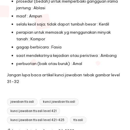
prosedur (bedah) untuk memperbaiki gangguan irama
jantung : Ablasi
maaf : Ampun
selalu kecil saja; tidak dapat tumbuh besar : Kerdil
perapian untuk memasak yg menggunakan minyak
tanah : Kompor
gagap berbicara : Fasia
saat mendekatnya kejadian atau peristiwa : Ambang
perbuatan (baik atau buruk) : Amal
Jangan lupa baca artikel
kunci jawaban tebak gambar level
31-32
Tags:
jawaban tts asli
kunci jawaban tts asli
kunci jawaban tts asli level 421
kunci jawaban tts asli level 421-425
tts asli