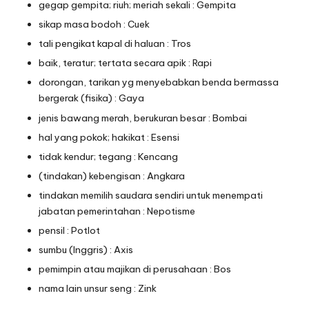
gegap gempita; riuh; meriah sekali : Gempita
sikap masa bodoh : Cuek
tali pengikat kapal di haluan : Tros
baik, teratur; tertata secara apik : Rapi
dorongan, tarikan yg menyebabkan benda bermassa
bergerak (fisika) : Gaya
jenis bawang merah, berukuran besar : Bombai
hal yang pokok; hakikat : Esensi
tidak kendur; tegang : Kencang
(tindakan) kebengisan : Angkara
tindakan memilih saudara sendiri untuk menempati
jabatan pemerintahan : Nepotisme
pensil : Potlot
sumbu (Inggris) : Axis
pemimpin atau majikan di perusahaan : Bos
nama lain unsur seng : Zink