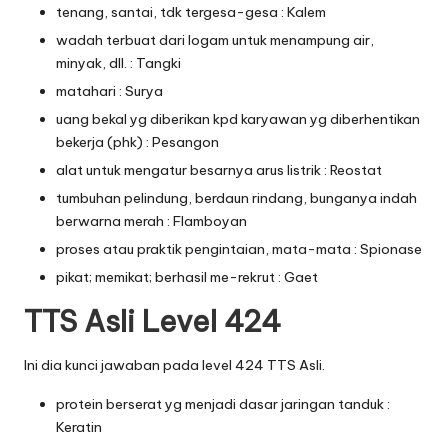
tenang, santai, tdk tergesa-gesa : Kalem
wadah terbuat dari logam untuk menampung air,
minyak, dll. : Tangki
matahari : Surya
uang bekal yg diberikan kpd karyawan yg diberhentikan
bekerja (phk) : Pesangon
alat untuk mengatur besarnya arus listrik : Reostat
tumbuhan pelindung, berdaun rindang, bunganya indah
berwarna merah : Flamboyan
proses atau praktik pengintaian, mata-mata : Spionase
pikat; memikat; berhasil me-rekrut : Gaet
TTS Asli Level 424
Ini dia kunci jawaban pada level 424 TTS Asli.
protein berserat yg menjadi dasar jaringan tanduk :
Keratin