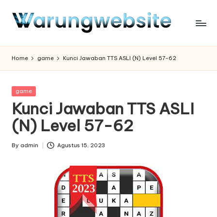
Skip
to
content
Home
game
Kunci Jawaban TTS ASLI (N) Level 57-62
Posted
game
in
Kunci Jawaban TTS ASLI
(N) Level 57-62
By
admin
Agustus 15, 2023
Posted
by