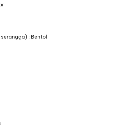
ar
t serangga) : Bentol
e