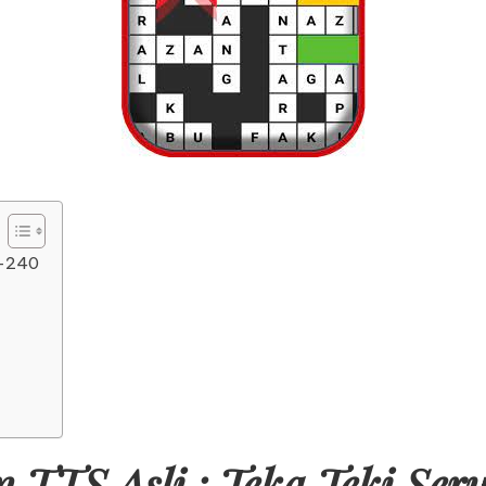
6-240
TTS Asli : Teka Teki Ser