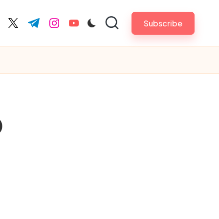
Subscribe
cebook.com
twitter.com
t.me
instagram.com
youtube.com
0