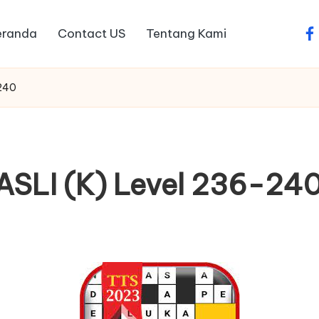
eranda
Contact US
Tentang Kami
fa
-240
ASLI (K) Level 236-24