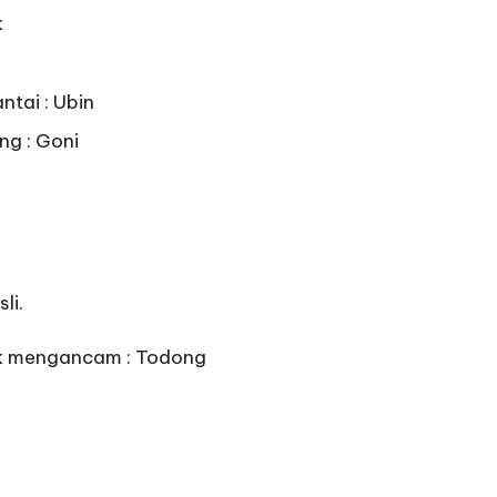
k
ntai : Ubin
ng : Goni
li.
k mengancam : Todong