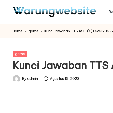
B
Skip
to
content
Home
game
Kunci Jawaban TTS ASLI (K) Level 236
Posted
game
in
Kunci Jawaban TTS 
By
admin
Agustus 18, 2023
Posted
by