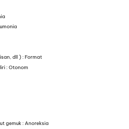
nia
eumonia
san, dll ) : Format
diri : Otonom
ut gemuk : Anoreksia