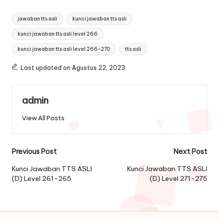
Tags:
jawaban tts asli
kunci jawaban tts asli
kunci jawaban tts asli level 266
kunci jawaban tts asli level 266-270
tts asli
Last updated on Agustus 22, 2023
admin
View All Posts
Post
Previous Post
Next Post
navigation
Kunci Jawaban TTS ASLI
Kunci Jawaban TTS ASLI
(D) Level 261-265
(D) Level 271-275