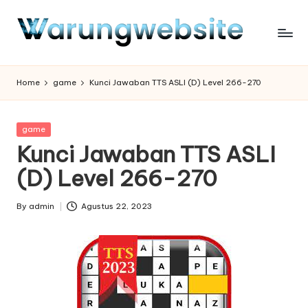
Skip
to
content
Home
game
Kunci Jawaban TTS ASLI (D) Level 266-270
Posted
game
in
Kunci Jawaban TTS ASLI
(D) Level 266-270
By
admin
Agustus 22, 2023
Posted
by