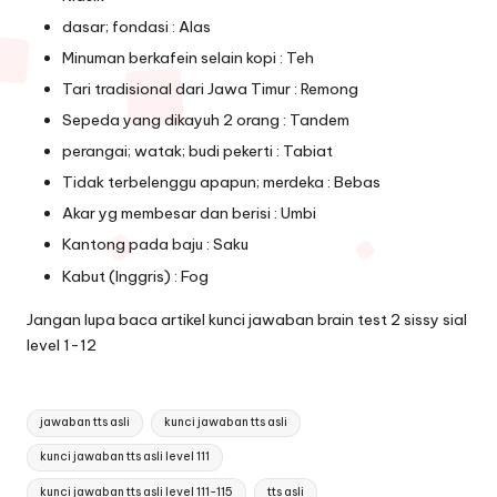
dasar; fondasi : Alas
Minuman berkafein selain kopi : Teh
Tari tradisional dari Jawa Timur : Remong
Sepeda yang dikayuh 2 orang : Tandem
perangai; watak; budi pekerti : Tabiat
Tidak terbelenggu apapun; merdeka : Bebas
Akar yg membesar dan berisi : Umbi
Kantong pada baju : Saku
Kabut (Inggris) : Fog
Jangan lupa baca artikel
kunci jawaban brain test 2 sissy sial
level 1-12
Tags:
jawaban tts asli
kunci jawaban tts asli
kunci jawaban tts asli level 111
kunci jawaban tts asli level 111-115
tts asli