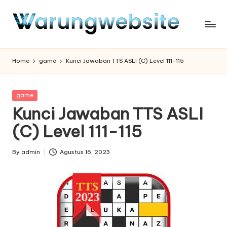
Skip
to
content
Home
game
Kunci Jawaban TTS ASLI (C) Level 111-115
Posted
game
in
Kunci Jawaban TTS ASLI
(C) Level 111-115
By
admin
Agustus 16, 2023
Posted
by