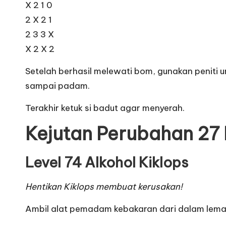
X 2 1 0
2 X 2 1
2 3 3 X
X 2 X 2
Setelah berhasil melewati bom, gunakan peniti u
sampai padam.
Terakhir ketuk si badut agar menyerah.
Kejutan Perubahan 27 
Level 74 Alkohol Kiklops
Hentikan Kiklops membuat kerusakan!
Ambil alat pemadam kebakaran dari dalam lemari 