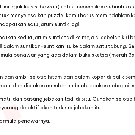
kali ini agak ke sisi bawah) untuk menemukan sebuah ko
Untuk menyelesaikan puzzle, kamu harus memindahkan k
endapatkan satu jarum suntik lagi.
patkan kedua jarum suntik tadi ke meja di sebelah kiri
di dalam suntikan-suntikan itu ke dalam satu tabung. Se
mula penawar yang ada dalam buku sketsa (merah 3x, d
n dan ambil selotip hitam dari dalam koper di balik 
 taman, dan dia akan memberi sebuah jebakan sebagai i
mati, dan pasang jebakan tadi di situ. Gunakan selot
erang detektif akan terkena jebakan itu.
 formula penawarnya.