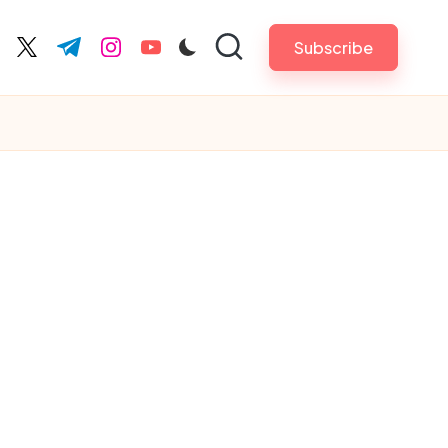
Subscribe
cebook.com
twitter.com
t.me
instagram.com
youtube.com