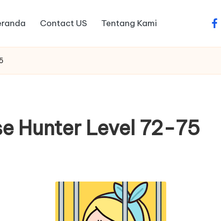
eranda
Contact US
Tentang Kami
fa
5
e Hunter Level 72-75