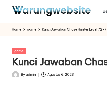
B
Skip
to
content
Home
game
Kunci Jawaban Chase Hunter Level 72-7
Posted
game
in
Kunci Jawaban Chas
By
admin
Agustus 6, 2023
Posted
by