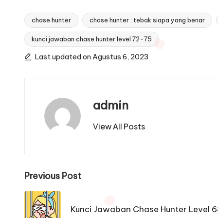
chase hunter
chase hunter : tebak siapa yang benar
kunci jawaban chase hunter level 72-75
Tags:
Last updated on Agustus 6, 2023
admin
View All Posts
Post
Previous Post
navigation
Kunci Jawaban Chase Hunter Level 