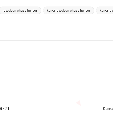
jawaban chase hunter
kunci jawaban chase hunter
kunci ja
68-71
Kunc