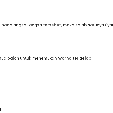
cil pada angsa-angsa tersebut, maka salah satunya (y
emua balon untuk menemukan warna ter`gelap.
t.