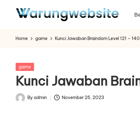
B
Skip
to
content
Home
game
Kunci Jawaban Braindom Level 121 – 140
Posted
game
in
Kunci Jawaban Brain
By
admin
November 25, 2023
Posted
by