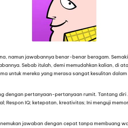
a, namun jawabannya benar-benar beragam. Semakin ti
abannya. Sebab itulah, demi memudahkan kalian, di at
terutama untuk mereka yang merasa sangat kesulitan da
 dengan pertanyaan-pertanyaan rumit. Tantang diri 
l; Respon IQ; ketepatan, kreativitas; Ini menguji m
emukan jawaban dengan cepat tanpa membuang waktu d