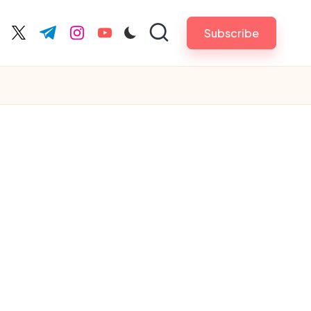
Subscribe
cebook.com
twitter.com
t.me
instagram.com
youtube.com