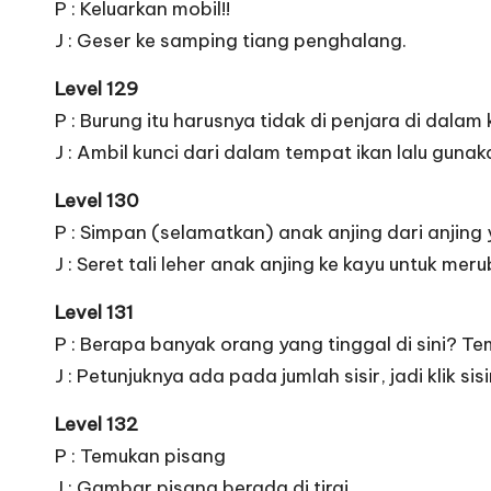
P : Keluarkan mobil!!
J : Geser ke samping tiang penghalang.
Level 129
P : Burung itu harusnya tidak di penjara di dalam
J : Ambil kunci dari dalam tempat ikan lalu gun
Level 130
P : Simpan (selamatkan) anak anjing dari anjing
J : Seret tali leher anak anjing ke kayu untuk m
Level 131
P : Berapa banyak orang yang tinggal di sini? T
J : Petunjuknya ada pada jumlah sisir, jadi klik si
Level 132
P : Temukan pisang
J : Gambar pisang berada di tirai.