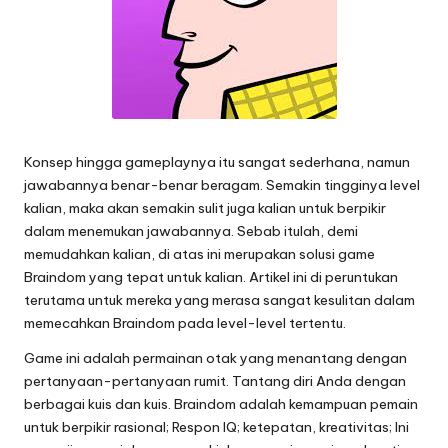
Konsep hingga gameplaynya itu sangat sederhana, namun
jawabannya benar-benar beragam. Semakin tingginya level
kalian, maka akan semakin sulit juga kalian untuk berpikir
dalam menemukan jawabannya. Sebab itulah, demi
memudahkan kalian, di atas ini merupakan solusi game
Braindom
yang tepat untuk kalian. Artikel ini di peruntukan
terutama untuk mereka yang merasa sangat kesulitan dalam
memecahkan Braindom pada level-level tertentu.
Game ini adalah permainan otak yang menantang dengan
pertanyaan-pertanyaan rumit. Tantang diri Anda dengan
berbagai kuis dan kuis. Braindom adalah kemampuan pemain
untuk berpikir rasional; Respon IQ; ketepatan, kreativitas; Ini