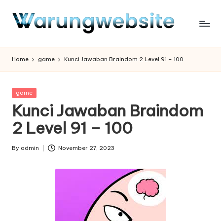
Skip
to
content
Home
game
Kunci Jawaban Braindom 2 Level 91 – 100
Posted
game
in
Kunci Jawaban Braindom
2 Level 91 – 100
By
admin
November 27, 2023
Posted
by