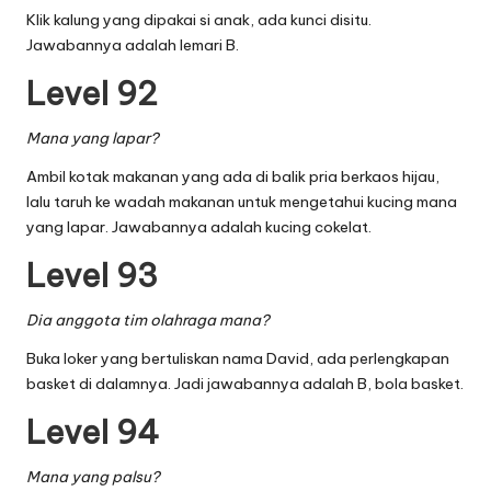
Klik kalung yang dipakai si anak, ada kunci disitu.
Jawabannya adalah lemari B.
Level 92
Mana yang lapar?
Ambil kotak makanan yang ada di balik pria berkaos hijau,
lalu taruh ke wadah makanan untuk mengetahui kucing mana
yang lapar. Jawabannya adalah kucing cokelat.
Level 93
Dia anggota tim olahraga mana?
Buka loker yang bertuliskan nama David, ada perlengkapan
basket di dalamnya. Jadi jawabannya adalah B, bola basket.
Level 94
Mana yang palsu?