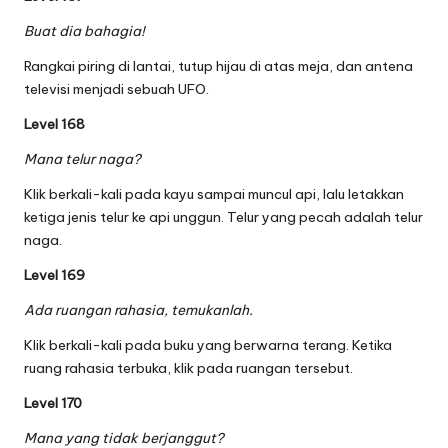
Buat dia bahagia!
Rangkai piring di lantai, tutup hijau di atas meja, dan antena
televisi menjadi sebuah UFO.
Level 168
Mana telur naga?
Klik berkali-kali pada kayu sampai muncul api, lalu letakkan
ketiga jenis telur ke api unggun. Telur yang pecah adalah telur
naga.
Level 169
Ada ruangan rahasia, temukanlah.
Klik berkali-kali pada buku yang berwarna terang. Ketika
ruang rahasia terbuka, klik pada ruangan tersebut.
Level 170
Mana yang tidak berjanggut?