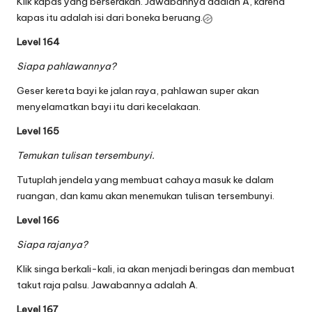
Klik kapas yang berserakan. Jawabannya adalah A, karena
kapas itu adalah isi dari boneka beruang.
Level 164
Siapa pahlawannya?
Geser kereta bayi ke jalan raya, pahlawan super akan
menyelamatkan bayi itu dari kecelakaan.
Level 165
Temukan tulisan tersembunyi.
Tutuplah jendela yang membuat cahaya masuk ke dalam
ruangan, dan kamu akan menemukan tulisan tersembunyi.
Level 166
Siapa rajanya?
Klik singa berkali-kali, ia akan menjadi beringas dan membuat
takut raja palsu. Jawabannya adalah A.
Level 167