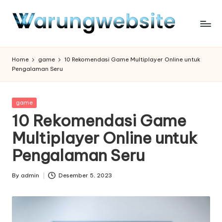
Skip
to
content
Home
game
10 Rekomendasi Game Multiplayer Online untuk
Pengalaman Seru
Posted
game
in
10 Rekomendasi Game
Multiplayer Online untuk
Pengalaman Seru
By
admin
Desember 5, 2023
Posted
by