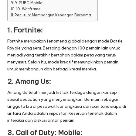
9. PUBG Mobile:
10. Warframe:
Penutup: Membangun Kenangan Bersama
1.
Fortnite:
Fortnite merupakan fenomena global dengan mode Battle
Royale yang seru. Bersaing dengan 100 pemain lain untuk
menjadi yang terakhir bertahan dalam peta yang terus
menyusut. Selain itu, mode kreatif memungkinkan pemain
untuk membangun dan berbagi kreasi mereka.
2.
Among Us:
Among Us telah menjadi hit tak terduga dengan konsep
sosial deduction yang menyenangkan. Bermain sebagai
anggota kru di pesawat luar angkasa dan cari tahu siapa di
antara Anda adalah impostor. Keseruan terletak dalam
interaksi dan diskusi antar pemain.
3.
Call of Duty: Mobile: