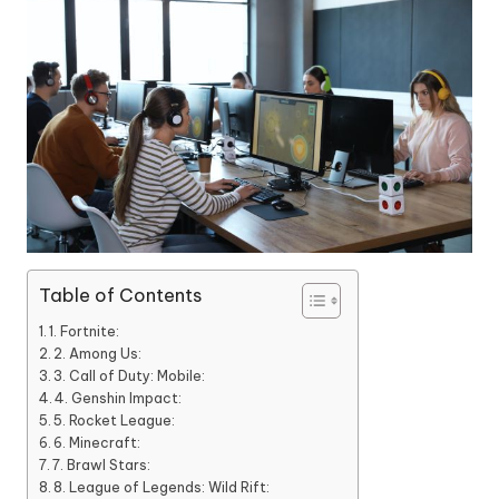
Table of Contents
1. Fortnite:
2. Among Us:
3. Call of Duty: Mobile:
4. Genshin Impact:
5. Rocket League:
6. Minecraft:
7. Brawl Stars:
8. League of Legends: Wild Rift: