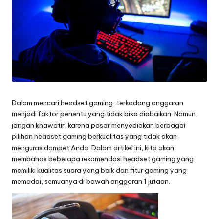
Dalam mencari
headset gaming
, terkadang anggaran
menjadi faktor penentu yang tidak bisa diabaikan. Namun,
jangan khawatir, karena pasar menyediakan berbagai
pilihan headset gaming berkualitas yang tidak akan
menguras dompet Anda. Dalam artikel ini, kita akan
membahas beberapa rekomendasi headset gaming yang
memiliki kualitas suara yang baik dan fitur gaming yang
memadai, semuanya di bawah anggaran 1 jutaan.